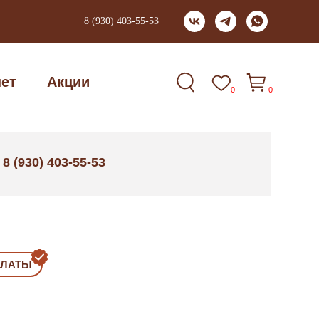
8 (930) 403-55-53
нет
Акции
0
0
8 (930) 403-55-53
:
ПЛАТЫ