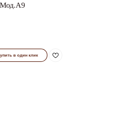
 Мод.А9
упить в один клик