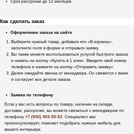
Срок рассрочки до 12 месяцев
Отзывы
Как сделать заказ
Оформление заказа на сайте
Выберите нужный товар, добавьте его «В корзину»,
Екатерина Д.
Ирина Р.
заполните поля в форме и отправьте заявку.
Вы также можете воспользоваться услугой быстрого заказа
Покупаю здесь мебель уже четвертый
В магазине мебель 
и нажать на кнопку «Купить в 1 клик». Введите свой номер
раз. Мне нравится. Соотношение цены и
хорошее. Покупали 
телефона и нажмите на кнопку «Отправить заявку».
качества. Вежливый персонал, приятно
уже через пару дн
Далее ожидайте звонка от менеджера. Он свяжется с вами
общаться с продавцами. Постоянным
качественно собра
и согласует все детали заказа.
покупателям делают индивидуальные
довольны. Спасибо 
скидки. Спасибо!
Заявка по телефону
Если у вас есть вопросы по товару, наличии на складе,
доставке, рассрочке, вы можете связаться с менеджером по
телефону
+7 (930) 403-55-53
. Специалист вас
Посмотреть отзыв на Яндекс Картах
Посмотреть отзыв н
Информация
проконсультирует, поможет подобрать нужную мебель для
вашего интерьера.