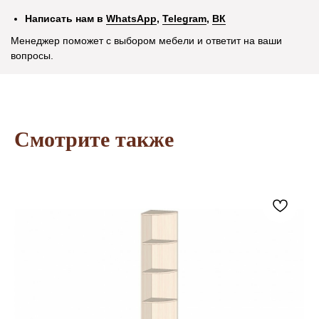
Рассрочка
Написать нам в
WhatsApp
,
Telegram
,
ВК
Оплата и доставка
Менеджер поможет с выбором мебели и ответит на ваши
Возврат и обмен
вопросы.
Акционные товары
Оптовикам
О компании
Контакты
Смотрите также
Остались вопросы?
+7 (930) 403-55-53
Написать в WhatsApp
Написать в Telegram
Заказать звонок