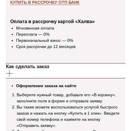
КУПИТЬ В РАССРОЧКУ ОТП БАНК
Оплата в рассрочку картой «Халва»
Мгновенная оплата
Переплата — 0%
Первоначальный взнос — 0%
Отзывы
Срок рассрочки до 12 месяцев
Как сделать заказ
Екатерина Д.
Ирина Р.
Покупаю здесь мебель уже четвертый
В магазине мебель 
Оформление заказа на сайте
раз. Мне нравится. Соотношение цены и
хорошее. Покупали 
качества. Вежливый персонал, приятно
уже через пару дн
Выберите нужный товар, добавьте его «В корзину»,
общаться с продавцами. Постоянным
качественно собра
заполните поля в форме и отправьте заявку.
покупателям делают индивидуальные
довольны. Спасибо 
Вы также можете воспользоваться услугой быстрого
скидки. Спасибо!
заказа и нажать на кнопку «Купить в 1 клик». Введите
свой номер телефона и нажмите на кнопку
«Отправить заявку».