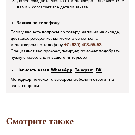
Далее ожидайте звонка от менеджера. Он свяжется с
вами и согласует все детали заказа.
Посмотреть отзыв на Яндекс Картах
Посмотреть отзыв н
Информация
Заявка по телефону
Рассрочка
Если у вас есть вопросы по товару, наличии на складе,
Оплата и доставка
доставке, рассрочке, вы можете связаться с
менеджером по телефону
+7 (930) 403-55-53
.
Возврат и обмен
Специалист вас проконсультирует, поможет подобрать
Акционные товары
нужную мебель для вашего интерьера.
Оптовикам
Написать нам в
WhatsApp
,
Telegram
,
ВК
О компании
Менеджер поможет с выбором мебели и ответит на
Контакты
ваши вопросы.
Остались вопросы?
+7 (930) 403-55-53
Смотрите также
Написать в WhatsApp