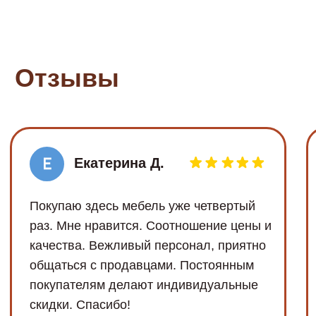
деятельность которой в России запрещена
Политика
2024, ООО «МОНАРХ»
конфиденциальности
ИНН: 3661075473; ОГРН:
1163668116480
Договор оферты
Обработка Cookie