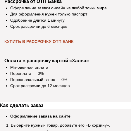
Рассрочка от ОТП Банка
Оформление заявки онлайн из любой точки мира
Для оформления нужен только паспорт
Одобрение длится 1 минуту
Срок рассрочки до 6 месяцев
КУПИТЬ В РАССРОЧКУ ОТП БАНК
Оплата в рассрочку картой «Халва»
Мгновенная оплата
Переплата — 0%
Отзывы
Первоначальный взнос — 0%
Срок рассрочки до 12 месяцев
Екатерина Д.
Ирина Р.
Как сделать заказ
Оформление заказа на сайте
Покупаю здесь мебель уже четвертый
В магазине мебель 
раз. Мне нравится. Соотношение цены и
хорошее. Покупали 
Выберите нужный товар, добавьте его «В корзину»,
качества. Вежливый персонал, приятно
уже через пару дн