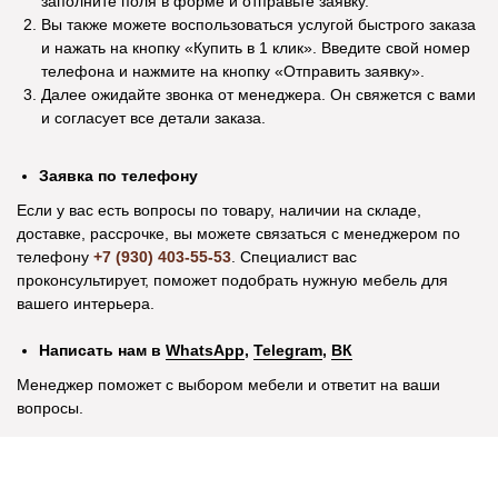
заполните поля в форме и отправьте заявку.
общаться с продавцами. Постоянным
качественно собра
Вы также можете воспользоваться услугой быстрого заказа
покупателям делают индивидуальные
довольны. Спасибо 
и нажать на кнопку «Купить в 1 клик». Введите свой номер
скидки. Спасибо!
телефона и нажмите на кнопку «Отправить заявку».
Далее ожидайте звонка от менеджера. Он свяжется с вами
и согласует все детали заказа.
Посмотреть отзыв на Яндекс Картах
Посмотреть отзыв н
Заявка по телефону
Информация
Если у вас есть вопросы по товару, наличии на складе,
Рассрочка
доставке, рассрочке, вы можете связаться с менеджером по
телефону
+7 (930) 403-55-53
. Специалист вас
Оплата и доставка
проконсультирует, поможет подобрать нужную мебель для
вашего интерьера.
Возврат и обмен
Акционные товары
Написать нам в
WhatsApp
,
Telegram
,
ВК
Оптовикам
Менеджер поможет с выбором мебели и ответит на ваши
О компании
вопросы.
Контакты