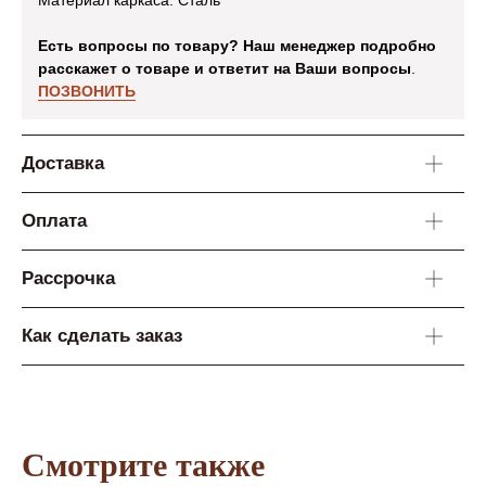
Материал каркаса: Сталь
Есть вопросы по товару? Наш менеджер подробно
расскажет о товаре и ответит на Ваши вопросы
.
ПОЗВОНИТЬ
Доставка
Оплата
Рассрочка
Отзывы
Как сделать заказ
Екатерина Д.
Ирина Р.
Смотрите также
Покупаю здесь мебель уже четвертый
В магазине мебель 
раз. Мне нравится. Соотношение цены и
хорошее. Покупали 