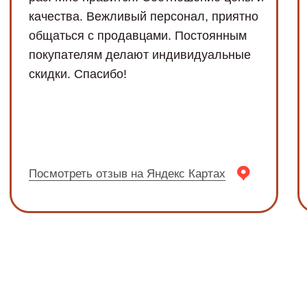
*Instagram — проект Meta Platforms Inc.,
деятельность которой в России запрещена
Политика
2024, ООО «МОНАРХ»
конфиденциальности
ИНН: 3661075473; ОГРН:
1163668116480
Договор оферты
Обработка Cookie