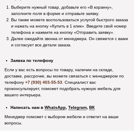
Покупаю здесь мебель уже четвертый
В магазине мебель 
Выберите нужный товар, добавьте его «В корзину»,
раз. Мне нравится. Соотношение цены и
хорошее. Покупали 
заполните поля в форме и отправьте заявку.
качества. Вежливый персонал, приятно
уже через пару дн
Вы также можете воспользоваться услугой быстрого заказа
общаться с продавцами. Постоянным
качественно собра
и нажать на кнопку «Купить в 1 клик». Введите свой номер
покупателям делают индивидуальные
довольны. Спасибо 
телефона и нажмите на кнопку «Отправить заявку».
скидки. Спасибо!
Далее ожидайте звонка от менеджера. Он свяжется с вами
и согласует все детали заказа.
Заявка по телефону
Посмотреть отзыв на Яндекс Картах
Посмотреть отзыв н
Информация
Если у вас есть вопросы по товару, наличии на складе,
доставке, рассрочке, вы можете связаться с менеджером по
Рассрочка
телефону
+7 (930) 403-55-53
. Специалист вас
проконсультирует, поможет подобрать нужную мебель для
Оплата и доставка
вашего интерьера.
Возврат и обмен
Написать нам в
WhatsApp
,
Telegram
,
ВК
Акционные товары
Оптовикам
Менеджер поможет с выбором мебели и ответит на ваши
вопросы.
О компании