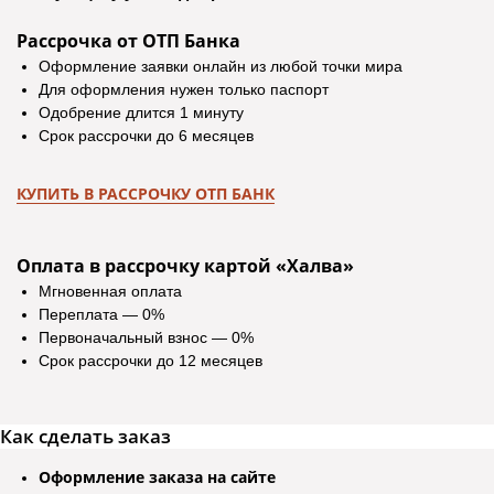
Рассрочка от ОТП Банка
Оформление заявки онлайн из любой точки мира
Для оформления нужен только паспорт
Одобрение длится 1 минуту
Срок рассрочки до 6 месяцев
КУПИТЬ В РАССРОЧКУ ОТП БАНК
Отзывы
Оплата в рассрочку картой «Халва»
Мгновенная оплата
Переплата — 0%
Екатерина Д.
Ирина Р.
Первоначальный взнос — 0%
Срок рассрочки до 12 месяцев
Покупаю здесь мебель уже четвертый
В магазине мебель 
раз. Мне нравится. Соотношение цены и
хорошее. Покупали 
качества. Вежливый персонал, приятно
уже через пару дн
Как сделать заказ
общаться с продавцами. Постоянным
качественно собра
покупателям делают индивидуальные
довольны. Спасибо 
Оформление заказа на сайте