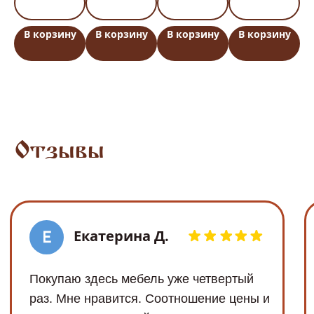
Политика
2024, ООО «МОНАРХ»
конфиденциальности
ИНН: 3661075473; ОГРН:
у
В корзину
В корзину
В корзину
В корзину
1163668116480
Договор оферты
Обработка Cookie