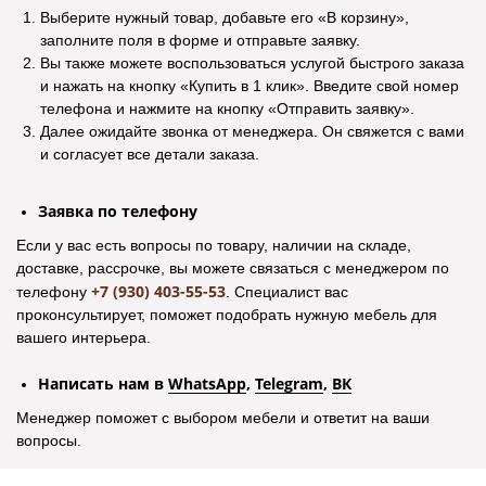
скидки. Спасибо!
Выберите нужный товар, добавьте его «В корзину»,
заполните поля в форме и отправьте заявку.
Вы также можете воспользоваться услугой быстрого заказа
и нажать на кнопку «Купить в 1 клик». Введите свой номер
телефона и нажмите на кнопку «Отправить заявку».
Посмотреть отзыв на Яндекс Картах
Посмотреть отзыв н
Информация
Далее ожидайте звонка от менеджера. Он свяжется с вами
и согласует все детали заказа.
Рассрочка
Заявка по телефону
Оплата и доставка
Если у вас есть вопросы по товару, наличии на складе,
Возврат и обмен
доставке, рассрочке, вы можете связаться с менеджером по
Акционные товары
Оптовикам
+7 (930) 403-55-53
телефону
. Специалист вас
проконсультирует, поможет подобрать нужную мебель для
О компании
вашего интерьера.
Контакты
Написать нам в
WhatsApp
,
Telegram
,
ВК
Менеджер поможет с выбором мебели и ответит на ваши
вопросы.
Остались вопросы?