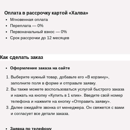
Покупаю здесь мебель уже четвертый
В магазине мебель 
раз. Мне нравится. Соотношение цены и
хорошее. Покупали 
Оплата в рассрочку картой «Халва»
качества. Вежливый персонал, приятно
уже через пару дн
Мгновенная оплата
общаться с продавцами. Постоянным
качественно собра
Переплата — 0%
покупателям делают индивидуальные
довольны. Спасибо 
Первоначальный взнос — 0%
скидки. Спасибо!
Срок рассрочки до 12 месяцев
Как сделать заказ
Посмотреть отзыв на Яндекс Картах
Посмотреть отзыв н
Информация
Оформление заказа на сайте
Выберите нужный товар, добавьте его «В корзину»,
Рассрочка
заполните поля в форме и отправьте заявку.
Оплата и доставка
Вы также можете воспользоваться услугой быстрого заказа
и нажать на кнопку «Купить в 1 клик». Введите свой номер
Возврат и обмен
телефона и нажмите на кнопку «Отправить заявку».
Акционные товары
Далее ожидайте звонка от менеджера. Он свяжется с вами
Оптовикам
и согласует все детали заказа.
О компании
Заявка по телефону
Контакты