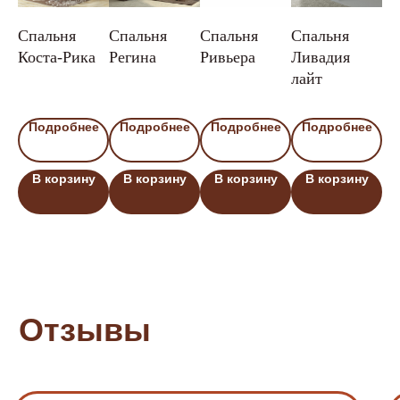
Мы в социальных сетях
Спальня
Спальня
Спальня
Спальня
Сп
*Instagram — проект Meta Platforms Inc.,
Коста-Рика
Регина
Ривьера
Ливадия
Кл
деятельность которой в России запрещена
лайт
Политика
2024, ООО «МОНАРХ»
е
Подробнее
Подробнее
Подробнее
Подробнее
конфиденциальности
ИНН: 3661075473; ОГРН:
1163668116480
Договор оферты
Обработка Cookie
у
В корзину
В корзину
В корзину
В корзину