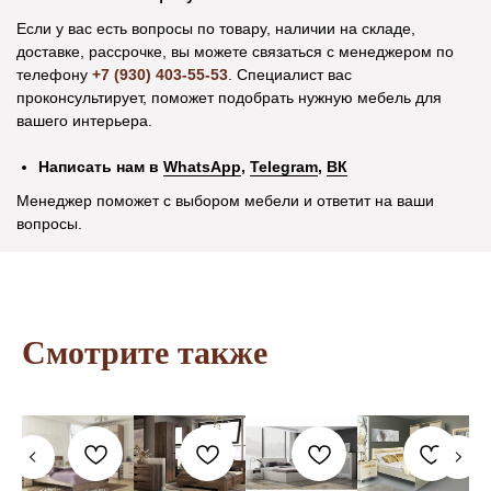
Если у вас есть вопросы по товару, наличии на складе,
доставке, рассрочке, вы можете связаться с менеджером по
телефону
+7 (930) 403-55-53
. Специалист вас
Остались вопросы?
проконсультирует, поможет подобрать нужную мебель для
вашего интерьера.
+7 (930) 403-55-53
Написать нам в
WhatsApp
,
Telegram
,
ВК
Написать в WhatsApp
Менеджер поможет с выбором мебели и ответит на ваши
Написать в Telegram
вопросы.
Заказать звонок
Наши магазины в Воронеже на каpте
Смотрите также
Сотрудничество с оптовиками
+7 (920) 218-88-12
mo-narx@mail.ru