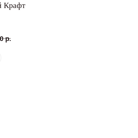
 Крафт
0
р.