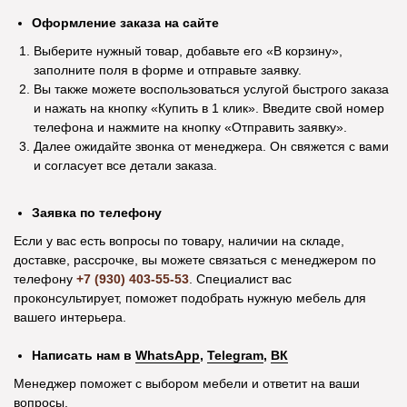
Оформление заказа на сайте
Покупаю здесь мебель уже четвертый
В магазине мебель 
Выберите нужный товар, добавьте его «В корзину»,
раз. Мне нравится. Соотношение цены и
хорошее. Покупали 
заполните поля в форме и отправьте заявку.
качества. Вежливый персонал, приятно
уже через пару дн
Вы также можете воспользоваться услугой быстрого заказа
общаться с продавцами. Постоянным
качественно собра
и нажать на кнопку «Купить в 1 клик». Введите свой номер
покупателям делают индивидуальные
довольны. Спасибо 
телефона и нажмите на кнопку «Отправить заявку».
скидки. Спасибо!
Далее ожидайте звонка от менеджера. Он свяжется с вами
и согласует все детали заказа.
Заявка по телефону
Посмотреть отзыв на Яндекс Картах
Посмотреть отзыв н
Информация
Если у вас есть вопросы по товару, наличии на складе,
доставке, рассрочке, вы можете связаться с менеджером по
Рассрочка
телефону
+7 (930) 403-55-53
. Специалист вас
проконсультирует, поможет подобрать нужную мебель для
Оплата и доставка
вашего интерьера.
Возврат и обмен
Акционные товары
Написать нам в
WhatsApp
,
Telegram
,
ВК
Оптовикам
Менеджер поможет с выбором мебели и ответит на ваши
О компании
вопросы.