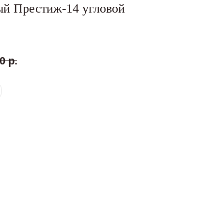
ый Престиж-14 угловой
0
р.