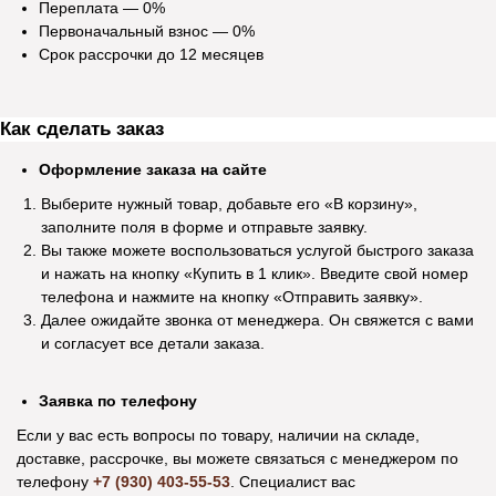
Переплата — 0%
Первоначальный взнос — 0%
Срок рассрочки до 12 месяцев
Екатерина Д.
Ирина Р.
Покупаю здесь мебель уже четвертый
В магазине мебель 
Как сделать заказ
раз. Мне нравится. Соотношение цены и
хорошее. Покупали 
качества. Вежливый персонал, приятно
уже через пару дн
Оформление заказа на сайте
общаться с продавцами. Постоянным
качественно собра
покупателям делают индивидуальные
довольны. Спасибо 
Выберите нужный товар, добавьте его «В корзину»,
скидки. Спасибо!
заполните поля в форме и отправьте заявку.
Вы также можете воспользоваться услугой быстрого заказа
и нажать на кнопку «Купить в 1 клик». Введите свой номер
телефона и нажмите на кнопку «Отправить заявку».
Далее ожидайте звонка от менеджера. Он свяжется с вами
Посмотреть отзыв на Яндекс Картах
Посмотреть отзыв н
Информация
и согласует все детали заказа.
Рассрочка
Заявка по телефону
Оплата и доставка
Если у вас есть вопросы по товару, наличии на складе,
доставке, рассрочке, вы можете связаться с менеджером по
Возврат и обмен
телефону
+7 (930) 403-55-53
. Специалист вас