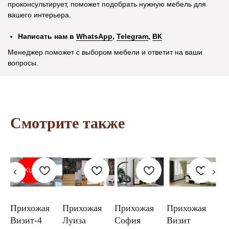
Акционные товары
проконсультирует, поможет подобрать нужную мебель для
Оптовикам
вашего интерьера.
О компании
Написать нам в
WhatsApp
,
Telegram
,
ВК
Контакты
Менеджер поможет с выбором мебели и ответит на ваши
вопросы.
Остались вопросы?
+7 (930) 403-55-53
Смотрите также
Написать в WhatsApp
Написать в Telegram
Заказать звонок
АКЦИЯ
Наши магазины в Воронеже на каpте
Прихожая
Прихожая
Прихожая
Прихожая
Пр
Визит-4
Луиза
София
Визит
Ли
Сотрудничество с оптовиками