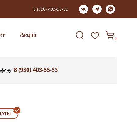
8 (930) 403-55-53
ет
Акции
0
8 (930) 403-55-53
ефону:
ЛАТЫ