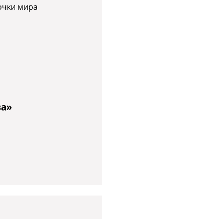
очки мира
ва»