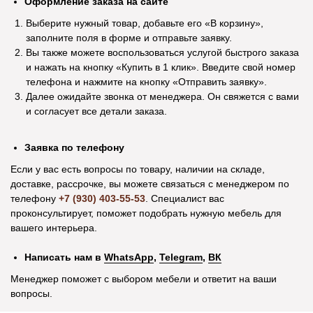
Оформление заказа на сайте
Выберите нужный товар, добавьте его «В корзину»,
Покупаю здесь мебель уже четвертый
В магазине мебель 
заполните поля в форме и отправьте заявку.
раз. Мне нравится. Соотношение цены и
хорошее. Покупали 
Вы также можете воспользоваться услугой быстрого заказа
качества. Вежливый персонал, приятно
уже через пару дн
и нажать на кнопку «Купить в 1 клик». Введите свой номер
общаться с продавцами. Постоянным
качественно собра
телефона и нажмите на кнопку «Отправить заявку».
покупателям делают индивидуальные
довольны. Спасибо 
Далее ожидайте звонка от менеджера. Он свяжется с вами
скидки. Спасибо!
и согласует все детали заказа.
Заявка по телефону
Если у вас есть вопросы по товару, наличии на складе,
Посмотреть отзыв на Яндекс Картах
Посмотреть отзыв н
Информация
доставке, рассрочке, вы можете связаться с менеджером по
телефону
+7 (930) 403-55-53
. Специалист вас
Рассрочка
проконсультирует, поможет подобрать нужную мебель для
вашего интерьера.
Оплата и доставка
Написать нам в
WhatsApp
,
Telegram
,
ВК
Возврат и обмен
Акционные товары
Менеджер поможет с выбором мебели и ответит на ваши
Оптовикам
вопросы.
О компании