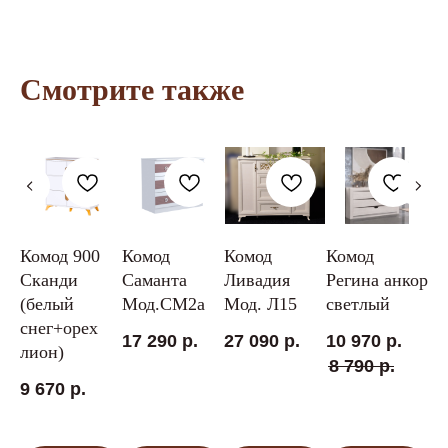
Контакты
Смотрите также
Остались вопросы?
+7 (930) 403-55-53
Написать в WhatsApp
Написать в Telegram
Комод 900
Комод
Комод
Комод
Ко
Заказать звонок
Сканди
Саманта
Ливадия
Регина анкор
Мо
ево
(белый
Мод.СМ2а
Мод. Л15
светлый
25
Наши магазины в Воронеже на каpте
снег+орех
17 290
р.
27 090
р.
10 970
р.
лион)
8 790
р.
Сотрудничество с оптовиками
9 670
р.
+7 (920) 218-88-12
mo-narx@mail.ru