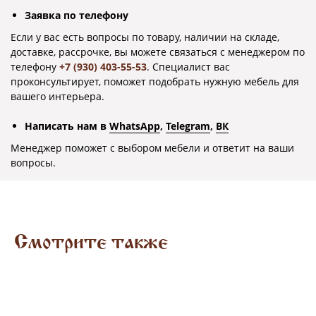
О компании
Заявка по телефону
Контакты
Если у вас есть вопросы по товару, наличии на складе,
доставке, рассрочке, вы можете связаться с менеджером по
телефону
+7 (930) 403-55-53
. Специалист вас
проконсультирует, поможет подобрать нужную мебель для
Остались вопросы?
вашего интерьера.
+7 (930) 403-55-53
Написать нам в
WhatsApp
,
Telegram
,
ВК
Написать в WhatsApp
Менеджер поможет с выбором мебели и ответит на ваши
вопросы.
Написать в Telegram
Заказать звонок
Смотрите также
Наши магазины в Воронеже на каpте
Сотрудничество с оптовиками
+7 (920) 218-88-12