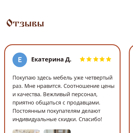
mo-narx@mail.ru
Мы в социальных сетях
*Instagram — проект Meta Platforms Inc.,
деятельность которой в России запрещена
Политика
2024, ООО «МОНАРХ»
конфиденциальности
ИНН: 3661075473;
ОГРН: 1163668116480
Договор оферты
Обработка Cookie