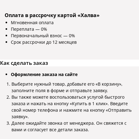
Екатерина Д.
Ирина Р.
Оплата в рассрочку картой «Халва»
Покупаю здесь мебель уже четвертый
В магазине мебель
Мгновенная оплата
раз. Мне нравится. Соотношение цены
хорошее. Покупали
Переплата — 0%
и качества. Вежливый персонал,
Доставка уже чере
Первоначальный взнос — 0%
приятно общаться с продавцами.
Сборщики быстро 
Срок рассрочки до 12 месяцев
Постоянным покупателям делают
собрали мебель. 
индивидуальные скидки. Спасибо!
Спасибо за такую 
Как сделать заказ
Оформление заказа на сайте
Посмотреть отзыв на Яндекс Картах
Посмотреть отзыв н
Информация
Выберите нужный товар, добавьте его «В корзину»,
заполните поля в форме и отправьте заявку.
Вы также можете воспользоваться услугой быстрого
Рассрочка
заказа и нажать на кнопку «Купить в 1 клик». Введите
Оплата и доставка
свой номер телефона и нажмите на кнопку «Отправить
заявку».
Возврат и обмен
Далее ожидайте звонка от менеджера. Он свяжется с
Акционные товары
вами и согласует все детали заказа.
Оптовикам